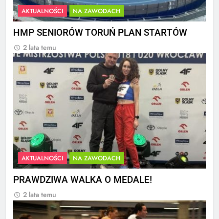
AKTUALNOŚCI
NA ZAWODACH
HMP SENIORÓW TORUŃ PLAN STARTÓW
2 lata temu
AKTUALNOŚCI
NA ZAWODACH
PRAWDZIWA WALKA O MEDALE!
2 lata temu