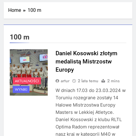
Mistrzostw Polski
1 Tydzień Temu
Home
100 m
RLTL GGG Radom na podium klasyfikacji
100 m
medalowej mistrzostw Polski U23 w
Krakowie
3 Tygodnie Temu
Daniel Kosowski złotym
medalistą Mistrzostw
Europy
artur
2 lata temu
2 mins
AKTUALNOŚCI
WYNIKI
W dniach 17.03 do 23.03.2024 w
Toruniu rozegrane zostały 14
Halowe Mistrzostwa Europy
Masters w Lekkiej Atletyce.
Daniel Kossowski z klubu RLTL
Optima Radom reprezentował
nasz kraj w kategorii M40 w