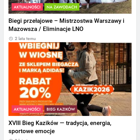
AKTUALNOŚCI
NA ZAWODACH
Biegi przełajowe – Mistrzostwa Warszawy i
Mazowsza / Eliminacje LNO
2 lata temu
AKTUALNOŚCI
BIEG KAZIKÓW
XVIII Bieg Kazików — tradycja, energia,
sportowe emocje