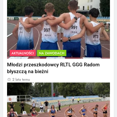
AKTUALNOŚCI
NA ZAWODACH
Młodzi przeszkodowcy RLTL GGG Radom
błyszczą na bieżni
2 lata temu