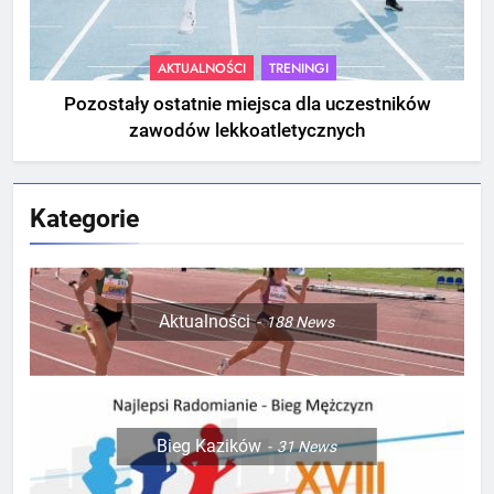
AKTUALNOŚCI
TRENINGI
Pozostały ostatnie miejsca dla uczestników
zawodów lekkoatletycznych
Kategorie
Aktualności
188
News
Bieg Kazików
31
News