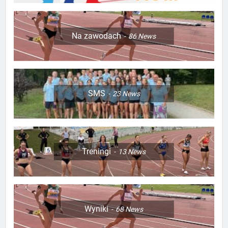
Na zawodach
86
News
SMS
23
News
Treningi
13
News
Wyniki
68
News