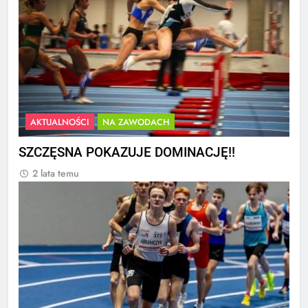
AKTUALNOŚCI
NA ZAWODACH
SZCZĘSNA POKAZUJE DOMINACJĘ!!
2 lata temu