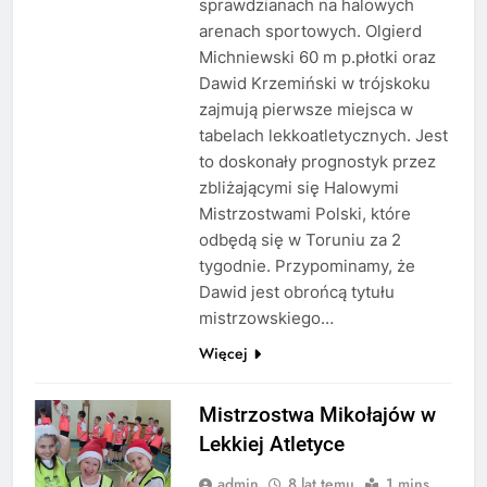
sprawdzianach na halowych
arenach sportowych. Olgierd
Michniewski 60 m p.płotki oraz
Dawid Krzemiński w trójskoku
zajmują pierwsze miejsca w
tabelach lekkoatletycznych. Jest
to doskonały prognostyk przez
zbliżającymi się Halowymi
Mistrzostwami Polski, które
odbędą się w Toruniu za 2
tygodnie. Przypominamy, że
Dawid jest obrońcą tytułu
mistrzowskiego…
Więcej
Mistrzostwa Mikołajów w
Lekkiej Atletyce
admin
8 lat temu
1 mins