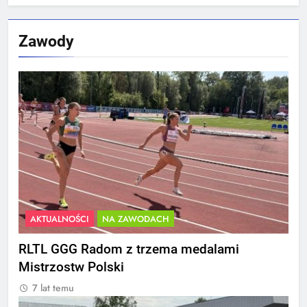
Zawody
AKTUALNOŚCI
NA ZAWODACH
RLTL GGG Radom z trzema medalami
Mistrzostw Polski
7 lat temu