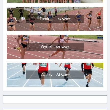
Treningi
13
News
Wyniki
68
News
Zapisy
23
News