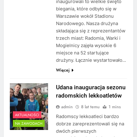
inaugurowali to wielkie święto
biegania, które odbyło się w
Warszawie wokół Stadionu
Narodowego. Nasza drużyna
składająca się z reprezentantów
trzech miast: Radomia, Warki i
Mogielnicy zajęła wysokie 6
miejsce na 52 startujące
drużyny. Łącznie wystartowało…
Więcej
Udana inauguracja sezonu
radomskich lekkoatletów
admin
8 lat temu
1 mins
AKTUALNOŚCI
Radomscy lekkoatleci bardzo
dobrze zareprezentowali się na
NA ZAWODACH
dwóch pierwszych