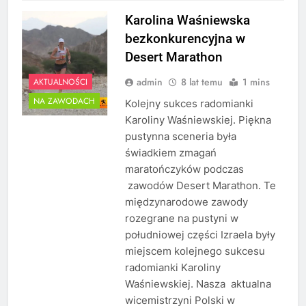
Karolina Waśniewska
bezkonkurencyjna w
Desert Marathon
admin
8 lat temu
1 mins
AKTUALNOŚCI
NA ZAWODACH
Kolejny sukces radomianki
Karoliny Waśniewskiej. Piękna
pustynna sceneria była
świadkiem zmagań
maratończyków podczas
zawodów Desert Marathon. Te
międzynarodowe zawody
rozegrane na pustyni w
południowej części Izraela były
miejscem kolejnego sukcesu
radomianki Karoliny
Waśniewskiej. Nasza aktualna
wicemistrzyni Polski w