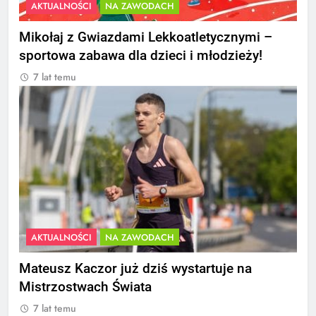
AKTUALNOŚCI
NA ZAWODACH
Mikołaj z Gwiazdami Lekkoatletycznymi –
sportowa zabawa dla dzieci i młodzieży!
7 lat temu
AKTUALNOŚCI
NA ZAWODACH
Mateusz Kaczor już dziś wystartuje na
Mistrzostwach Świata
7 lat temu