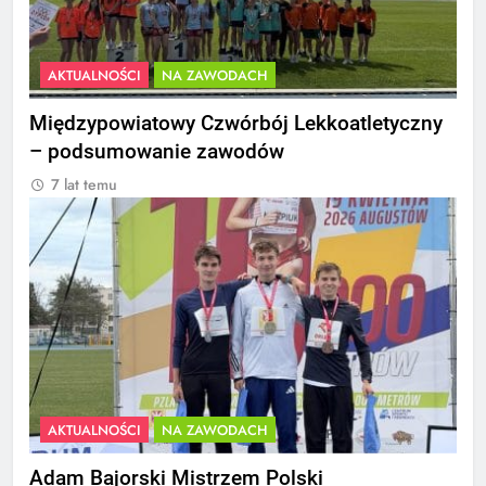
AKTUALNOŚCI
NA ZAWODACH
Międzypowiatowy Czwórbój Lekkoatletyczny
– podsumowanie zawodów
7 lat temu
AKTUALNOŚCI
NA ZAWODACH
Adam Bajorski Mistrzem Polski