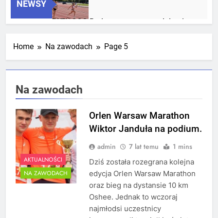
NEWSY
RLTL GGG Radom z trzema medalami
Mistrzostw Polski
1 Tydzień Temu
Home
Na zawodach
Page 5
RLTL GGG Radom na podium klasyfikacji
Na zawodach
medalowej mistrzostw Polski U23 w
Krakowie
3 Tygodnie Temu
Orlen Warsaw Marathon
Wiktor Janduła na podium.
admin
7 lat temu
1 mins
AKTUALNOŚCI
Dziś została rozegrana kolejna
edycja Orlen Warsaw Marathon
NA ZAWODACH
oraz bieg na dystansie 10 km
Oshee. Jednak to wczoraj
najmłodsi uczestnicy