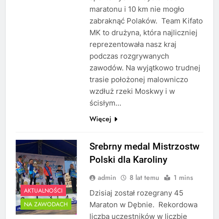
maratonu i 10 km nie mogło
zabraknąć Polaków. Team Kifato
MK to drużyna, która najliczniej
reprezentowała nasz kraj
podczas rozgrywanych
zawodów. Na wyjątkowo trudnej
trasie położonej malowniczo
wzdłuż rzeki Moskwy i w
ścisłym…
Więcej
Srebrny medal Mistrzostw
Polski dla Karoliny
admin
8 lat temu
1 mins
AKTUALNOŚCI
Dzisiaj został rozegrany 45
Maraton w Dębnie. Rekordowa
NA ZAWODACH
liczba uczestników w liczbie