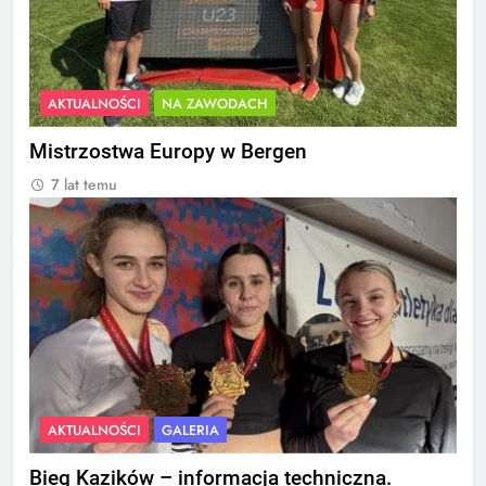
AKTUALNOŚCI
NA ZAWODACH
Mistrzostwa Europy w Bergen
7 lat temu
AKTUALNOŚCI
GALERIA
Bieg Kazików – informacja techniczna.