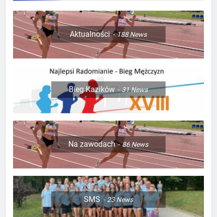
Aktualności
188
News
Bieg Kazików
31
News
Na zawodach
86
News
SMS
23
News