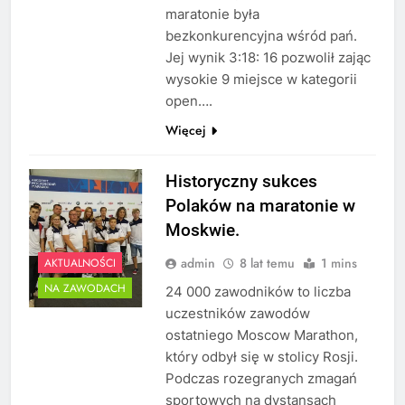
maratonie była
bezkonkurencyjna wśród pań.
Jej wynik 3:18: 16 pozwolił zając
wysokie 9 miejsce w kategorii
open….
Więcej
Historyczny sukces
Polaków na maratonie w
Moskwie.
admin
8 lat temu
1 mins
AKTUALNOŚCI
NA ZAWODACH
24 000 zawodników to liczba
uczestników zawodów
ostatniego Moscow Marathon,
który odbył się w stolicy Rosji.
Podczas rozegranych zmagań
sportowych na dystansach